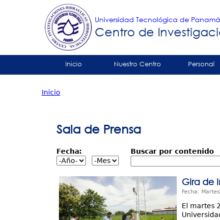
Universidad Tecnológica de Panam
Centro de Investigaci
Tropical
Inicio
Nuestro Centro
Personal
Menu
Contáctenos
Inicio
Principal
Usted
está
Sala de Prensa
aquí
Fecha:
Buscar por contenido
Gira de 
Fecha: Martes
El martes 2
Universida