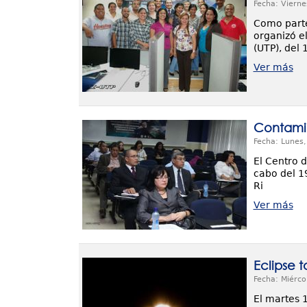
Fecha: Vierne
Como parte
organizó e
(UTP), del 
Ver más
Contamin
Fecha: Lunes
El Centro 
cabo del 1
Ri
Ver más
Eclipse t
Fecha: Miérco
El martes 1