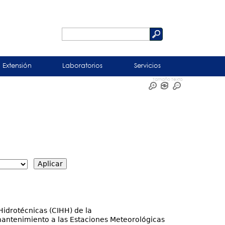
Buscar
Formulario
de
Extensión
Laboratorios
Servicios
búsqueda
Tamaño Texto
Hidrotécnicas (CIHH) de la
mantenimiento a las Estaciones Meteorológicas