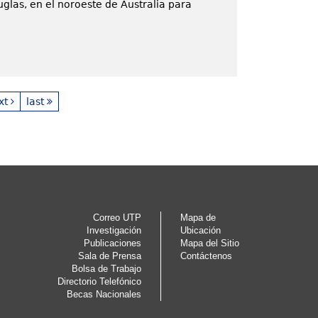
glas, en el noroeste de Australia para
xt
last
Correo UTP
Mapa de
Investigación
Ubicación
Publicaciones
Mapa del Sitio
Sala de Prensa
Contáctenos
Bolsa de Trabajo
Directorio Telefónico
Becas Nacionales