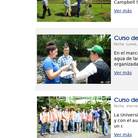
Campbell Sc
Ver más
Curso de 
Fecha: Lunes
En el marc
agua de la
organizada
Ver más
Curso de
Fecha: Vierne
La Univers
y con el au
un c
Ver más