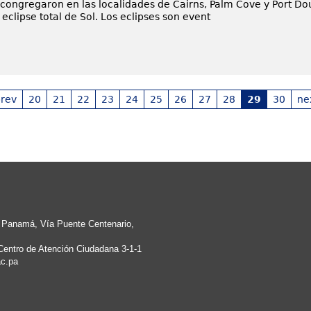
congregaron en las localidades de Cairns, Palm Cove y Port Dou
 eclipse total de Sol. Los eclipses son event
rev
20
21
22
23
24
25
26
27
28
29
30
ne
e Panamá, Vía Puente Centenario,
Centro de Atención Ciudadana 3-1-1
c.pa