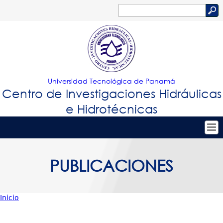
Jump to navigation
Buscar
Formulario
de
búsqueda
Universidad Tecnológica de Panamá
Centro de Investigaciones Hidráulicas
e Hidrotécnicas
Tropical
Inicio
PUBLICACIONES
Menu
Nuestro Centro
Principal
Personal
Inicio
Proyectos de Investigación
Usted
Publicaciones