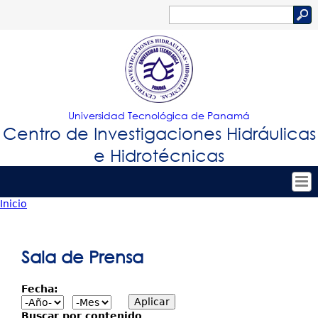
Jump to navigation
Buscar
Formulario
de
búsqueda
Universidad Tecnológica de Panamá
Centro de Investigaciones Hidráulicas
e Hidrotécnicas
Inicio
Tropical
Inicio
Usted
Menu
Nuestro Centro
está
Sala de Prensa
Principal
Personal
aquí
Fecha:
Proyectos de Investigación
Publicaciones
Buscar por contenido