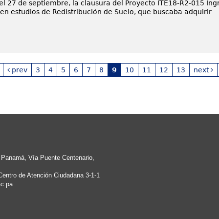
 el 27 de septiembre, la clausura del Proyecto ITE18-R2-015 Ing
 en estudios de Redistribución de Suelo, que buscaba adquirir
prev
3
4
5
6
7
8
9
10
11
12
13
next
e Panamá, Vía Puente Centenario,
Centro de Atención Ciudadana 3-1-1
c.pa