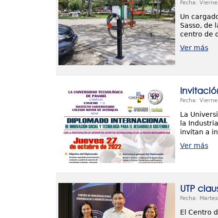
Fecha: Vierne
Un cargador
Sasso, de 
centro de d
Ver más
Invitaci
Fecha: Vierne
La Univers
la Industri
invitan a i
Ver más
UTP clau
Fecha: Martes
El Centro 