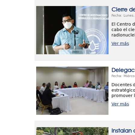
Cierre d
Fecha: Lunes
El Centro 
cabo el ci
radionuclei
Ver más
Delegaci
Fecha: Miérco
Docentes d
estratégic
promover l
Ver más
Instalan