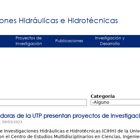
Jump to navigation
á
ones Hidráulicas e Hidrotécnicas
Proyectos de
Investigación y
Publicaciones
Investigación
Desarrollo
Categoría
adoras de la UTP presentan proyectos de investigac
, 09/03/2023
de Investigaciones Hidráulicas e Hidrotécnicas (CIHH) de la Un
n el Centro de Estudios Multidisciplinarios en Ciencias, Ingenier