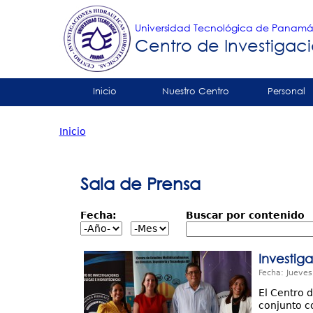
Universidad Tecnológica de Panam
Centro de Investigaci
Tropical
Inicio
Nuestro Centro
Personal
Menu
Contáctenos
Inicio
Principal
Usted
está
Sala de Prensa
aquí
Fecha:
Buscar por contenido
Investig
Fecha: Jueves
El Centro 
conjunto co