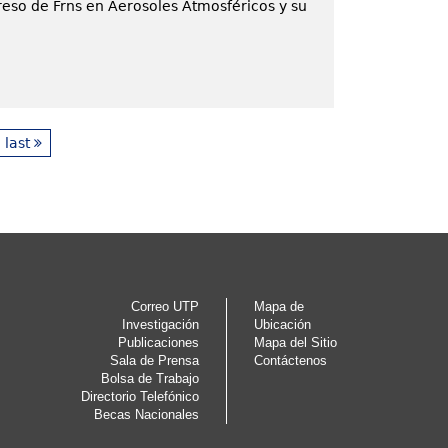
reso de Frns en Aerosoles Atmosféricos y su
last
Correo UTP
Mapa de
Investigación
Ubicación
Publicaciones
Mapa del Sitio
Sala de Prensa
Contáctenos
Bolsa de Trabajo
Directorio Telefónico
Becas Nacionales