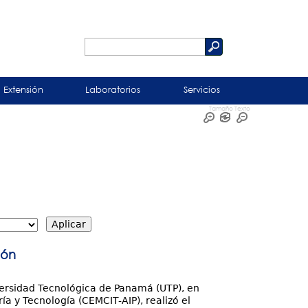
Buscar
Formulario
de
Extensión
Laboratorios
Servicios
búsqueda
Tamaño Texto
ión
iversidad Tecnológica de Panamá (UTP), en
ía y Tecnología (CEMCIT-AIP), realizó el