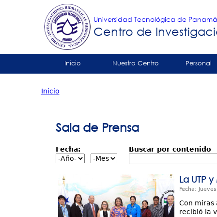
Universidad Tecnológica de Panam
Centro de Investigaci
Tropical
Inicio
Nuestro Centro
Personal
Menu
Contáctenos
Inicio
Principal
Usted
está
Sala de Prensa
aquí
Fecha:
Buscar por contenido
La UTP y
Fecha: Jueves
Con miras 
recibió la