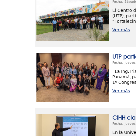
Fecha: Sábad
El Centro 
(UTP), part
“Fortalecim
Ver más
UTP part
Fecha: Jueves
La Ing. Iri
Panamá, pa
1º Congres
Ver más
CIHH cla
Fecha: Jueves
En la Unive