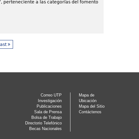
, perteneciente a las categorías del fomento
last
Correo UTP
Mapa de
Investigación
Ubicación
Publicaciones
Mapa del Sitio
Sala de Prensa
Contáctenos
Bolsa de Trabajo
Directorio Telefónico
Becas Nacionales