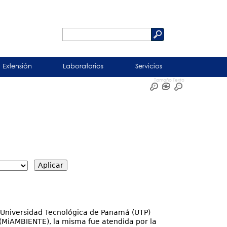
Buscar
Formulario
de
Extensión
Laboratorios
Servicios
búsqueda
Tamaño Texto
la Universidad Tecnológica de Panamá (UTP)
e (MiAMBIENTE), la misma fue atendida por la