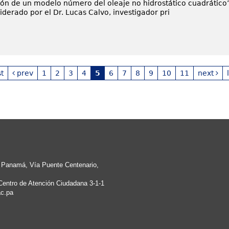
ción de un modelo número del oleaje no hidrostático cuadrático”
 liderado por el Dr. Lucas Calvo, investigador pri
st
prev
1
2
3
4
5
6
7
8
9
10
11
next
e Panamá, Vía Puente Centenario,
Centro de Atención Ciudadana 3-1-1
c.pa