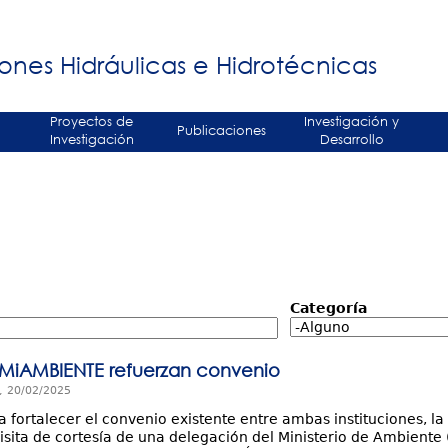
Jump to navigation
á
ones Hidráulicas e Hidrotécnicas
Proyectos de
Investigación y
Publicaciones
Investigación
Desarrollo
Categoría
 MiAMBIENTE refuerzan convenio
, 20/02/2025
a fortalecer el convenio existente entre ambas instituciones, 
 visita de cortesía de una delegación del Ministerio de Ambient