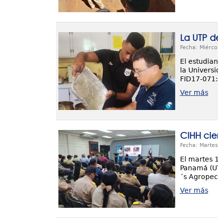
La UTP d
Fecha: Miérco
El estudian
la Univers
FID17-071:
Ver más
CIHH cie
Fecha: Martes
El martes 
Panamá (UTP
´s Agropec
Ver más