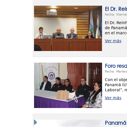
El Dr. Re
Fecha: Vierne
El Dr. Rein
de Panamá 
en el marc
Ver más
Foro resa
Fecha: Martes
Con el obje
Panamá (UTP
Laboral”, 
Ver más
Panamá e