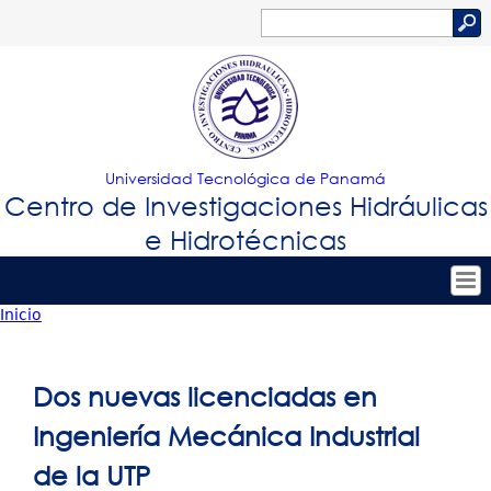
Jump to navigation
Buscar
Formulario
de
búsqueda
Universidad Tecnológica de Panamá
Centro de Investigaciones Hidráulicas
e Hidrotécnicas
Inicio
Tropical
Inicio
Usted
Menu
Nuestro Centro
está
Dos nuevas licenciadas en
Principal
Personal
aquí
Ingeniería Mecánica Industrial
Proyectos de Investigación
de la UTP
Publicaciones