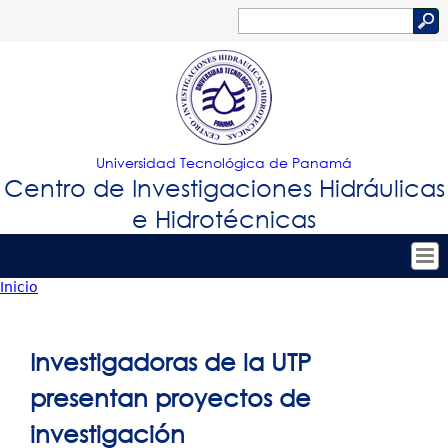
Jump to navigation
Buscar
Formulario
de
búsqueda
Universidad Tecnológica de Panamá
Centro de Investigaciones Hidráulicas
e Hidrotécnicas
Inicio
Tropical
Inicio
Usted
Menu
Nuestro Centro
está
Investigadoras de la UTP
Principal
Personal
aquí
presentan proyectos de
Proyectos de Investigación
investigación
Publicaciones