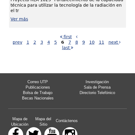
técnica para utilizar la tecnología de la radiación en
el tr
Ver más
first
prev
1
2
3
4
5
6
7
8
9
10
11
next
last
Correo UTP
Investigación
Publicaciones
Sala de Prensa
Bolsa de Trabajo
Directorio Telefónico
Becas Nacionales
Mapa de
Mapa del
Contáctenos
Ubicación
Sitio