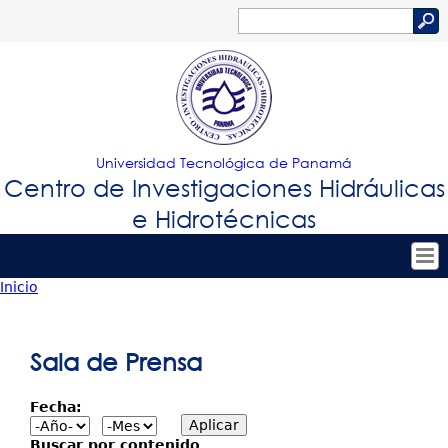
Jump to navigation
Buscar
Formulario
de
búsqueda
Universidad Tecnológica de Panamá
Centro de Investigaciones Hidráulicas
e Hidrotécnicas
Inicio
Tropical
Inicio
Usted
Menu
Nuestro Centro
está
Sala de Prensa
Principal
Personal
aquí
Fecha:
Proyectos de Investigación
Publicaciones
Buscar por contenido