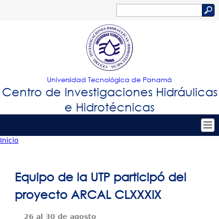
Jump to navigation
Buscar
Formulario
de
búsqueda
Universidad Tecnológica de Panamá
Centro de Investigaciones Hidráulicas
e Hidrotécnicas
Inicio
Tropical
Inicio
Usted
Menu
Nuestro Centro
está
Equipo de la UTP participó del
Principal
Personal
aquí
proyecto ARCAL CLXXXIX
Proyectos de Investigación
26 al 30 de agosto
Publicaciones