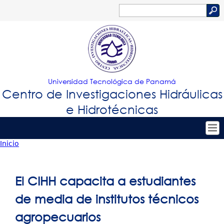
Jump to navigation
Buscar
Formulario
de
búsqueda
Universidad Tecnológica de Panamá
Centro de Investigaciones Hidráulicas
e Hidrotécnicas
Inicio
Tropical
Inicio
Usted
Menu
Nuestro Centro
está
El CIHH capacita a estudiantes
Principal
Personal
aquí
de media de institutos técnicos
Proyectos de Investigación
agropecuarios
Publicaciones