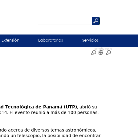
Buscar
Formulario
de
Extensión
Laboratorios
Servicios
búsqueda
Tamaño Texto
ad Tecnológica de Panamá (UTP)
, abrió su
014. El evento reunió a más de 100 personas,
ndo acerca de diversos temas astronómicos,
ndo un telescopio, la posibilidad de encontrar