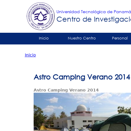
Universidad Tecnológica de Panam
Centro de Investigaci
Tropical
Inicio
Nuestro Centro
Personal
Menu
Contáctenos
Inicio
Principal
Usted
está
Astro Camping Verano 2014
aquí
Astro Camping Verano 2014