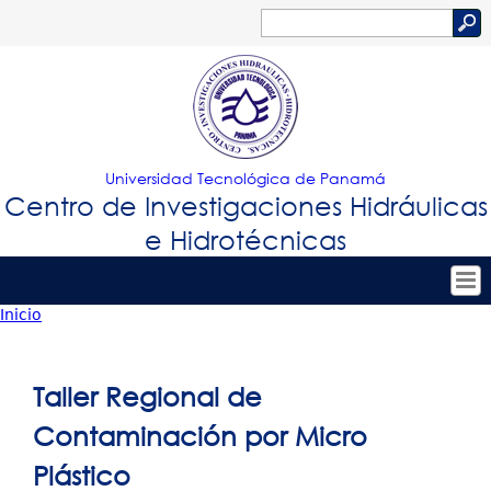
Jump to navigation
Buscar
Formulario
de
búsqueda
Universidad Tecnológica de Panamá
Centro de Investigaciones Hidráulicas
e Hidrotécnicas
Inicio
Tropical
Inicio
Usted
Menu
Nuestro Centro
está
Taller Regional de
Principal
Personal
aquí
Contaminación por Micro
Proyectos de Investigación
Plástico
Publicaciones