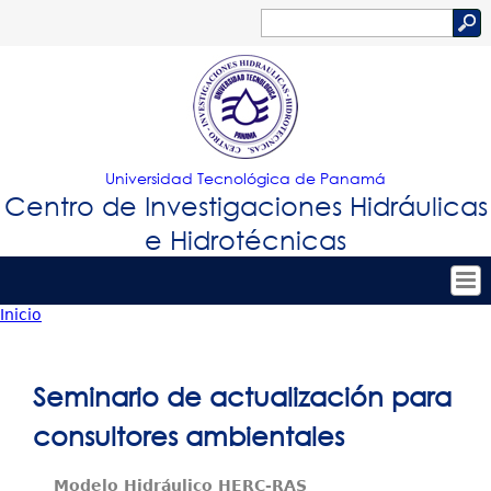
Jump to navigation
Buscar
Formulario
de
búsqueda
Universidad Tecnológica de Panamá
Centro de Investigaciones Hidráulicas
e Hidrotécnicas
Inicio
Tropical
Inicio
Usted
Menu
Nuestro Centro
está
Seminario de actualización para
Principal
Personal
aquí
consultores ambientales
Proyectos de Investigación
Modelo Hidráulico HERC-RAS
Publicaciones