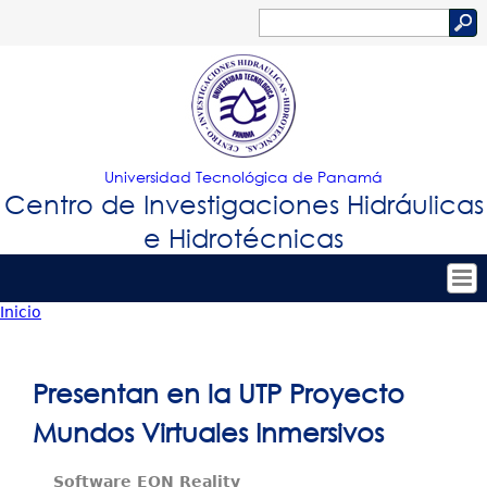
Jump to navigation
Buscar
Formulario
de
búsqueda
Universidad Tecnológica de Panamá
Centro de Investigaciones Hidráulicas
e Hidrotécnicas
Inicio
Tropical
Inicio
Usted
Menu
Nuestro Centro
está
Presentan en la UTP Proyecto
Principal
Personal
aquí
Mundos Virtuales Inmersivos
Proyectos de Investigación
Software EON Reality
Publicaciones