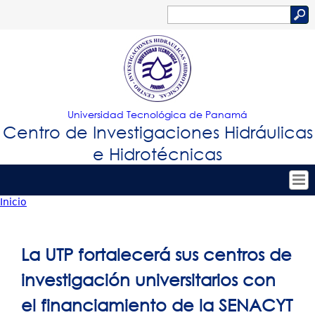
Jump to navigation
Buscar
Formulario
de
búsqueda
Universidad Tecnológica de Panamá
Centro de Investigaciones Hidráulicas
e Hidrotécnicas
Inicio
Tropical
Inicio
Usted
Menu
Nuestro Centro
está
La UTP fortalecerá sus centros de
Principal
Personal
aquí
investigación universitarios con
Proyectos de Investigación
el financiamiento de la SENACYT
Publicaciones