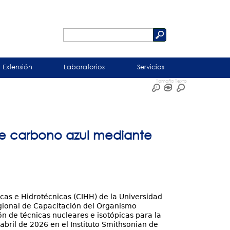
Buscar
Formulario
de
Extensión
Laboratorios
Servicios
búsqueda
Tamaño Texto
de carbono azul mediante
icas e Hidrotécnicas (CIHH) de la Universidad
gional de Capacitación del Organismo
ón de técnicas nucleares e isotópicas para la
abril de 2026 en el Instituto Smithsonian de