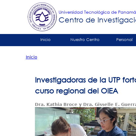
Universidad Tecnológica de Panam
Centro de Investigaci
Tropical
Inicio
Nuestro Centro
Personal
Menu
Contáctenos
Inicio
Principal
Usted
está
Investigadoras de la UTP f
aquí
curso regional del OIEA
Dra. Kathia Broce y Dra. Gisselle E. Guerr