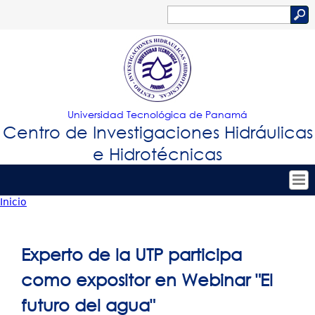
Jump to navigation
Buscar
Formulario
de
búsqueda
Universidad Tecnológica de Panamá
Centro de Investigaciones Hidráulicas
e Hidrotécnicas
Inicio
Tropical
Inicio
Usted
Menu
Nuestro Centro
está
Experto de la UTP participa
Principal
Personal
aquí
como expositor en Webinar "El
Proyectos de Investigación
futuro del agua"
Publicaciones