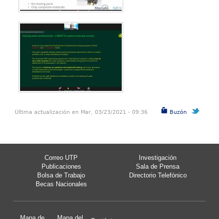
Última actualización en Mar, 03/23/2021 - 09:36
Buzón
Correo UTP
Investigación
Publicaciones
Sala de Prensa
Bolsa de Trabajo
Directorio Telefónico
Becas Nacionales
Mapa de
Mapa del